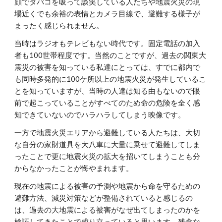
顔でタバコを吸って談笑している人たちや地震火災の現
場近くでも余裕の表情とカメラ目線で、避難する様子が
まったく感じられません。
当時はラジオもテレビもない時代です。固定電話の加入
者も100世帯程度です。当然のことですが、過去の関東大
震災の被害を知っている私達にとっては、すでに都内で
も同時多発的に100ケ所以上の地震火災が発生しているこ
とを知っていますが、当時の人達は知る由もないので眼
前で起こっていることがすべてのため命の危険を全く感
知できていないのでハラハラしてしまう映像です。
一方で地震火災エリアから避難している人たちは、大切
な自分の家財道具を大八車に大量に乗せて避難してしま
ったことで更に地震火災の拡大を招いてしまうことも分
からなかったことが悔やまれます。
現在の地震による被害の予測や地震から命を守るための
避難方法、減災対策などが整備されていると感じるの
は、過去の大地震による被害がなぜ出てしまったのかを
検証してきたことで成り立っていると思います。残念な