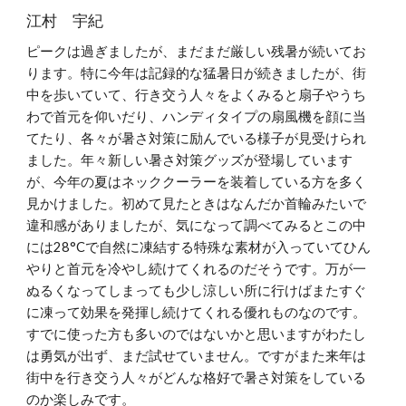
江村 宇紀
ピークは過ぎましたが、まだまだ厳しい残暑が続いてお
ります。特に今年は記録的な猛暑日が続きましたが、街
中を歩いていて、行き交う人々をよくみると扇子やうち
わで首元を仰いだり、ハンディタイプの扇風機を顔に当
てたり、各々が暑さ対策に励んでいる様子が見受けられ
ました。年々新しい暑さ対策グッズが登場しています
が、今年の夏はネッククーラーを装着している方を多く
見かけました。初めて見たときはなんだか首輪みたいで
違和感がありましたが、気になって調べてみるとこの中
には28°Cで自然に凍結する特殊な素材が入っていてひん
やりと首元を冷やし続けてくれるのだそうです。万が一
ぬるくなってしまっても少し涼しい所に行けばまたすぐ
に凍って効果を発揮し続けてくれる優れものなのです。
すでに使った方も多いのではないかと思いますがわたし
は勇気が出ず、まだ試せていません。ですがまた来年は
街中を行き交う人々がどんな格好で暑さ対策をしている
のか楽しみです。