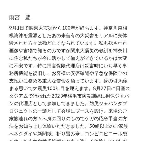
雨宮 豊
9月1日で関東大震災から100年が経ちます。神奈川県相
模湾沖を震源としたあの未曽有の大災害をリアルに実体
験された方々は殆ど亡くなられています。私も残された
画像や書物で知るのみですが関東大震災の教訓を神奈川
に住む私たちが今に活かして備えができているかは大変
に不安です。特に損害保険代理店は災害時にいち早く事
務所機能を復旧し、お客様の安否確認や早急な保険金の
支払いに務める重大な使命を負っています。身の引き締
まる思いで大震災100年目を迎えます。8月27日に日産ス
タジアムで行われた2023年横浜市防災訓練に損保ジャパ
ンの代理店として参加してきました。防災ジャパンダプ
ロジェクトの一環として会場にブースを設け、来場のご
家族連れの方々へ身の回りのものでケガの応急手当の方
法をお知らせし体験いただきました。50組以上のご家族
へネクタイや新聞紙、折り畳み傘、コンビニビニール袋