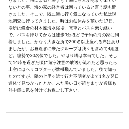
りました。噂によると暑すぎて海にも人があまり来てい
ないとの事、海の家の経営者は困っていると言う話も聞
きました。そこで、既に海に行く気になっていた私は現
地調査に行ってきました。時はお盆休みを頂いた17日。
場所は鎌倉の材木座海水浴場。電車とバスを乗り継い
で、バスを降りてからは徒歩3分ほどで予約の海の家に到
着しました。かなり大きな所で200名以上座れる席はあり
ましたが、お昼過ぎに来たグループは我々を含めて4組ほ
ど。総勢で30名位でした。やはり噂は本当でした。そし
て14時を過ぎた頃に遊泳注意の放送が流れたと思ったら
上空にはヘリコプターが数機飛んでいました。後で知っ
たのですが、隣の七里ヶ浜で行方不明者が出て1名が翌日
遺体で見つかったとか。未だ暑い日が続きますが皆様も
熱中症に気を付けてお過ごし下さい。