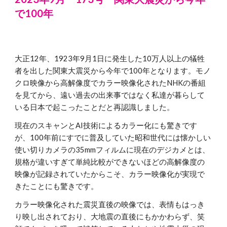
で100年
大正12年、1923年9月1日に発生した10万人以上の犠牲
者を出した関東大震災から今年で100年となります。モノ
クロ映像から高解像度でカラー映像化されたNHKの番組
を見てから、遠い過去の出来事ではなく私達が暮らして
いる日本で起こったことだと再認識しました。
現在のスキャンとAI技術によるカラー化にも驚きです
が、100年前にすでに普及していた昭和世代には懐かしい
使い切りカメラの35mmフィルムに現在のデジカメとは、
規格が違いすぎて単純比較ができないほどの高解像度の
映像が記録されていたからこそ、カラー映像化が実現で
きたことにも驚きです。
カラー映像化された震災直後の映像では、表情もはっき
り映し出されており、大地震の直後にもかかわらず、笑