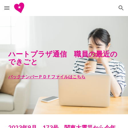
Skip to main content
Skip to navigation
ハートプラザ通信 職員の最近の
できごと
バックナンバーＰＤＦファイルはこちら
2023年
9
月 173号
関東大震災から今年