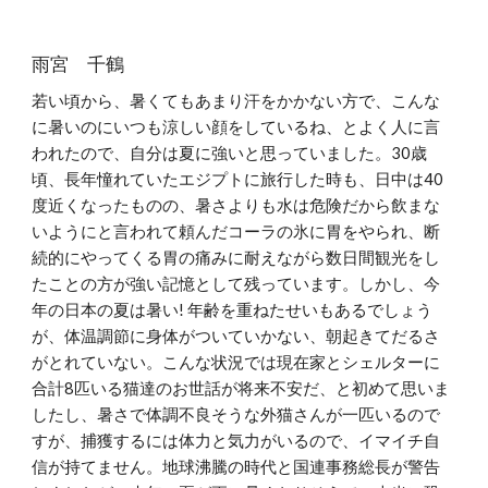
雨宮 千鶴
若い頃から、暑くてもあまり汗をかかない方で、こんな
に暑いのにいつも涼しい顔をしているね、とよく人に言
われたので、自分は夏に強いと思っていました。30歳
頃、長年憧れていたエジプトに旅行した時も、日中は40
度近くなったものの、暑さよりも水は危険だから飲まな
いようにと言われて頼んだコーラの氷に胃をやられ、断
続的にやってくる胃の痛みに耐えながら数日間観光をし
たことの方が強い記憶として残っています。しかし、今
年の日本の夏は暑い! 年齢を重ねたせいもあるでしょう
が、体温調節に身体がついていかない、朝起きてだるさ
がとれていない。こんな状況では現在家とシェルターに
合計8匹いる猫達のお世話が将来不安だ、と初めて思いま
したし、暑さで体調不良そうな外猫さんが一匹いるので
すが、捕獲するには体力と気力がいるので、イマイチ自
信が持てません。地球沸騰の時代と国連事務総長が警告